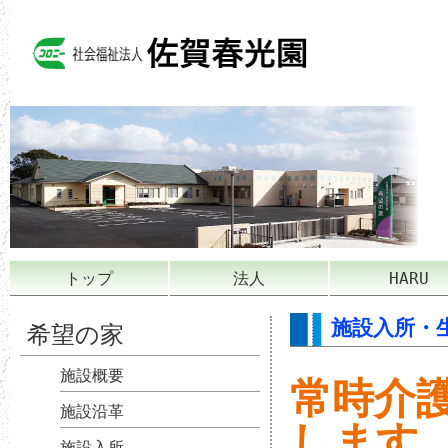
トップ
法人
HARU
施設入所・
希望の家
施設概要
常時介
施設沿革
します
施設入所