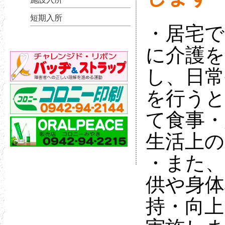
短期入所
・居宅で
に介護
し、日常
を行う
て食事・
生活上の
・また、
供や身体
持・向上