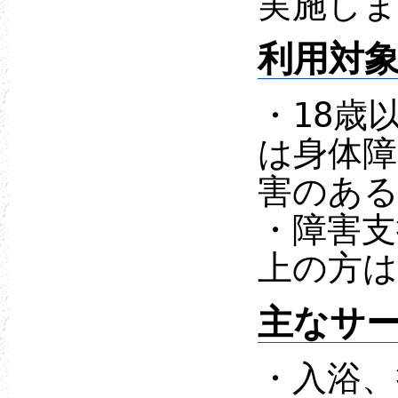
実施しま
利用対
・18歳
は身体障
害のあ
・障害支
上の方は
主なサ
・入浴、