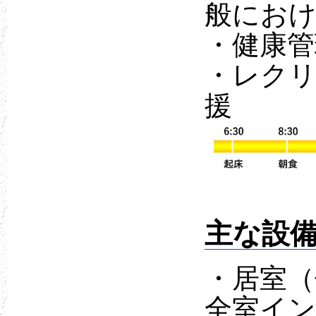
般にお
・健康管
・レクリ
援
主な設
・居室（
全室イ