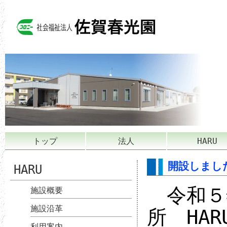
トップ
法人
HARU
開設しまし
HARU
令和５年
施設概要
施設沿革
所 HA
利用案内