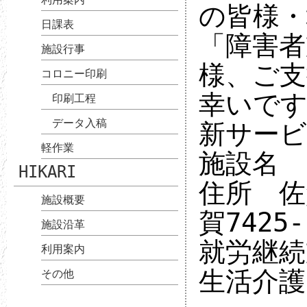
の皆様・
日課表
「障害者
施設行事
様、ご
コロニー印刷
幸いで
印刷工程
データ入稿
新サービ
軽作業
施設名 
HIKARI
住所 佐
施設概要
賀7425-
施設沿革
就労継続
利用案内
生活介護 
その他